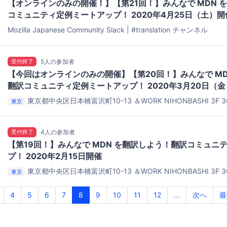
【オンラインのみの開催！】【第21回！】みんなで MDN 
コミュニティ定例ミートアップ！ 2020年4月25日（土）開
Mozilla Japanese Community Slack | #translation チャンネル
受付終了
5人の参加者
【今回はオンラインのみの開催】【第20回！】みんなで MD
翻訳コミュニティ定例ミートアップ！ 2020年3月20日（
東京都中央区日本橋富沢町10-13 ＆WORK NIHONBASHI 3F 3
東京
コミュニティスペース
受付終了
4人の参加者
【第19回！】みんなで MDN を翻訳しよう！翻訳コミュニ
プ！ 2020年2月15日開催
東京都中央区日本橋富沢町10-13 ＆WORK NIHONBASHI 3F 3
東京
コミュニティスペース
4
5
6
7
8
9
10
11
12
...
次へ
最