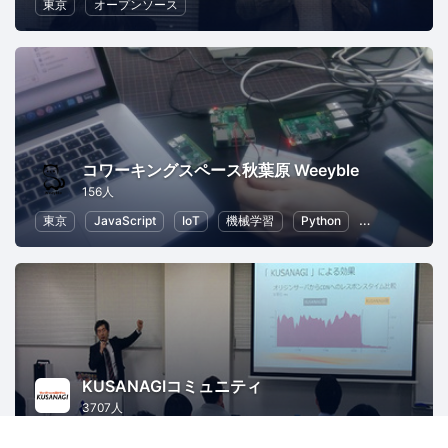
東京
オープンソース
コワーキングスペース秋葉原 Weeyble
156人
東京
JavaScript
IoT
機械学習
Python
人工知能
KUSANAGIコミュニティ
3707人
東京
WordPress
PHP
AWS
ITインフラ
Web